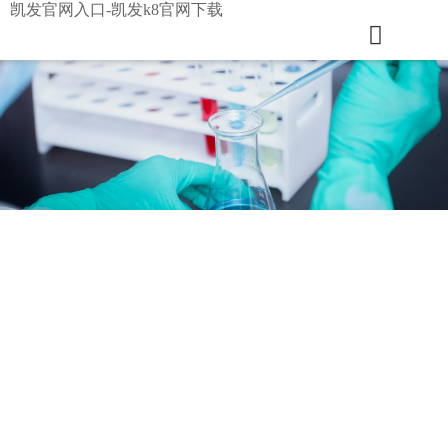
凯发官网入口-凯发k8官网下载
