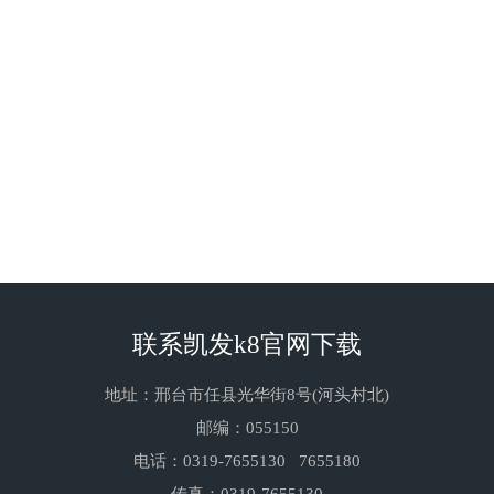
本品加盖保存，塑料桶包装，200kg/桶、1000kg/桶包装或
根据客户要求包装。
本品无毒、不然、不爆、不腐蚀，可按一般化学品运输。
本品应置于阴凉干燥环境中存储，注意防水、防潮、防破
坏。
本品有效期六个月，过期应通过试验再确定使用。
上一个：lt—02a聚羧酸高性能减水剂
下一个：lt—06a泵送
联系凯发k8官网下载
剂
地址：邢台市任县光华街8号(河头村北)
邮编：055150
电话：
0319-
7655130 7655180