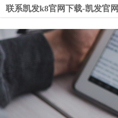
联系凯发k8官网下载-凯发官