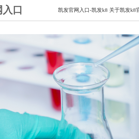
网入口
凯发官网入口-凯发k8
关于凯发k8
官网下载
网下载