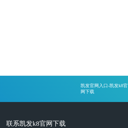
1、10%在25%二乙二醇丁醚水溶液中。
上一个：c16-18脂肪醇聚氧乙烯醚（平平加系列）
凯发官网入口-凯发k8官
网下载
联系凯发k8官网下载