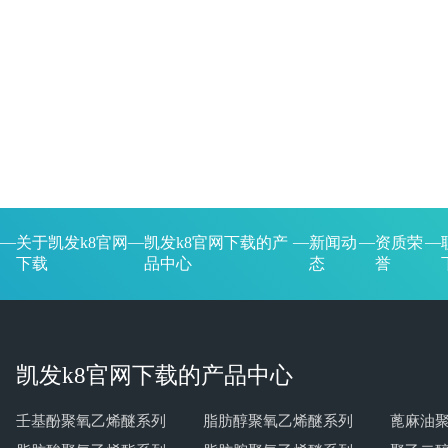
；与阴离子、阳离子和其它非离子表面活性剂相容性优良。
—
—
—
—
—
关于凯发k8官网
凯发k8官网下载的产
新闻动
资质荣
下载
品中心
态
誉
凯发k8官网下载的产品中心
壬基酚聚氧乙烯醚系列
脂肪醇聚氧乙烯醚系列
蓖麻油