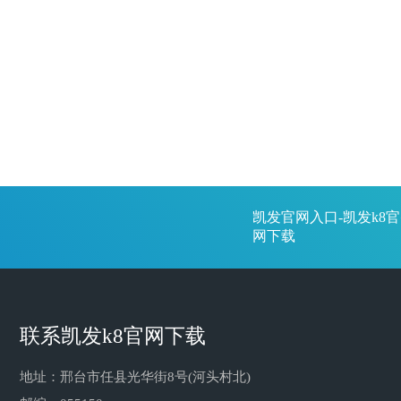
易溶于水和多数极性有机溶剂；对稀酸、碱和盐稳定
上一个：脂肪醇聚氧乙烯醚 eh-3
凯发官网入口-凯发k8官
网下载
联系凯发k8官网下载
地址：邢台市任县光华街8号(河头村北)