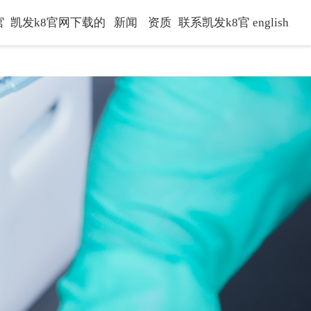
官
凯发k8官网下载的
新闻
资质
联系凯发k8官
english
产品中心
动态
荣誉
网下载