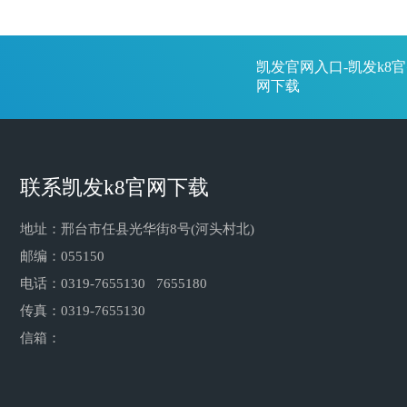
上一个：农乳604#
凯发官网入口-凯发k8官
网下载
联系凯发k8官网下载
地址：邢台市任县光华街8号(河头村北)
邮编：055150
电话：
0319-
7655130 7655180
传真：0319-7655130
信箱：