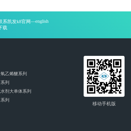
下一个：农乳605#
—
english
联系凯发k8官网
下载
聚氧乙烯醚系列
醇系列
减水剂大单体系列
体系列
移动手机版