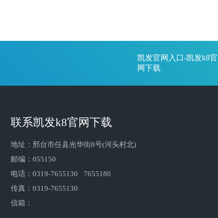
上一个：聚羧酸高效减水剂 ltm-02a
凯发官网入口-凯发k8官
网下载
联系凯发k8官网下载
地址：邢台市任县光华街8号(河头村北)
邮编：055150
电话：
0319-
7655130 7655180
传真：0319-7655130
信箱：