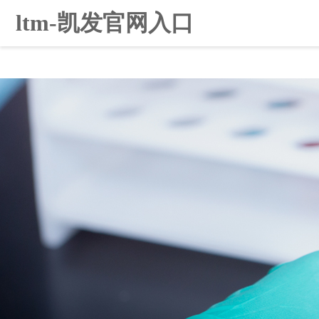
ltm-凯发官网入口