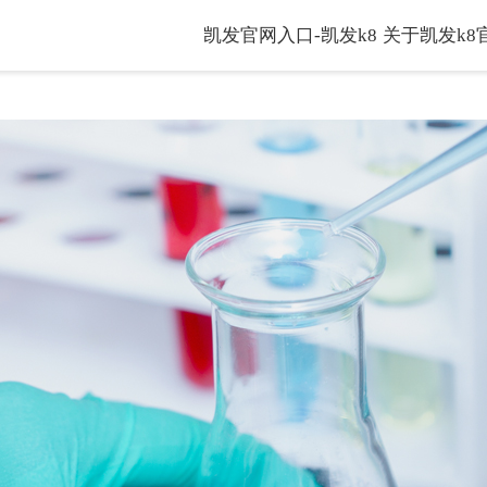
凯发官网入口-凯发k8
关于凯发k8
官网下载
网下载