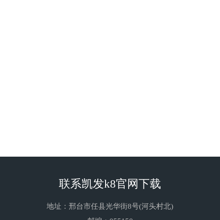
浊点
75-79℃
73-77℃
三、产品用途：
四、包装：
上一个：农乳by系列
下一个：农药乳化剂
联系凯发k8官网下载
33#
地址：邢台市任县光华街8号(河头村北)